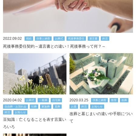
2022.09.02
相続
供養と納骨
お葬式
死後事務委任
遺言書
終活
死後事務委任契約～遺言書との違い！死後事務って何？～
2020.04.02
2020.03.25
お葬式
一般葬
自宅葬
供養と納骨
散骨
改葬
自由葬・お別れ会
社葬
家族葬
直葬
お墓
終活
お知らせ
終活
お知らせ
改葬と墓じまいの違いや手順につい
豆知識：亡くなることを表す言葉い
て
ろいろ