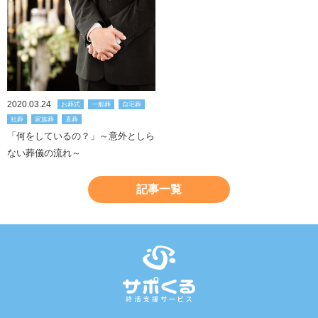
2020.03.24
お葬式
一般葬
自宅葬
社葬
家族葬
直葬
「何をしているの？」～意外としら
ない葬儀の流れ～
記事一覧