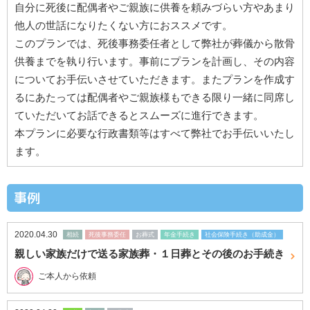
自分に死後に配偶者やご親族に供養を頼みづらい方やあまり
他人の世話になりたくない方におススメです。
このプランでは、死後事務委任者として弊社が葬儀から散骨
供養までを執り行います。事前にプランを計画し、その内容
についてお手伝いさせていただきます。またプランを作成す
るにあたっては配偶者やご親族様もできる限り一緒に同席し
ていただいてお話できるとスムーズに進行できます。
本プランに必要な行政書類等はすべて弊社でお手伝いいたし
ます。
事例
2020.04.30
相続
死後事務委任
お葬式
年金手続き
社会保険手続き（助成金）
親しい家族だけで送る家族葬・１日葬とその後のお手続き
ご本人から依頼