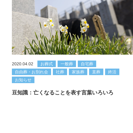
2020.04.02
お葬式
一般葬
自宅葬
自由葬・お別れ会
社葬
家族葬
直葬
終活
お知らせ
豆知識：亡くなることを表す言葉いろいろ