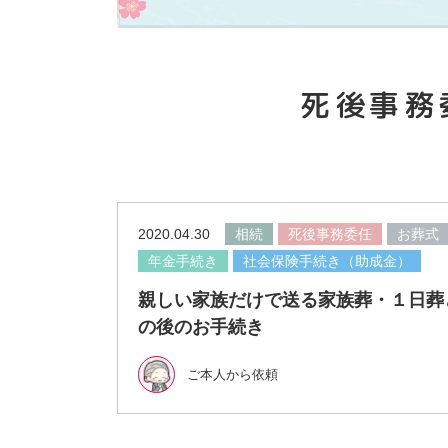
死後事務
2020.04.30
相続
死後事務委任
お葬式
年金手続き
社会保険手続き（助成金）
親しい家族だけで送る家族葬・１日葬
の後のお手続き
ご本人から依頼