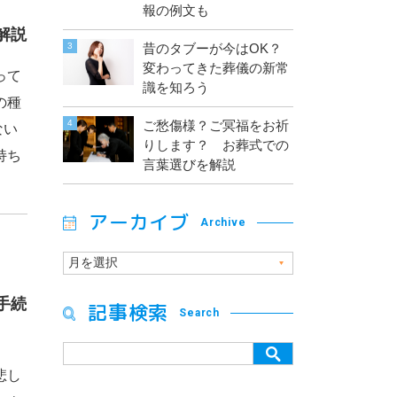
報の例文も
解説
昔のタブーが今はOK？
変わってきた葬儀の新常
って
識を知ろう
の種
ご愁傷様？ご冥福をお祈
ない
りします？ お葬式での
持ち
言葉選びを解説
アーカイブ
Archive
手続
記事検索
Search
悲し