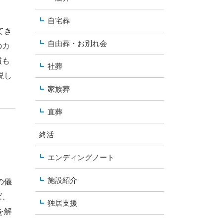
自宅葬
てき
自由葬・お別れ会
のカ
慣も
社葬
説し
家族葬
直葬
終活
エンディングノート
施設紹介
の儀
ば、
独居支援
を解