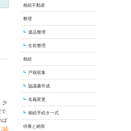
相続不動産
整理
遺品整理
生前整理
相続
戸籍収集
協議書作成
名義変更
、少
安で
相続手続き一式
れば
供養と納骨
…
[続