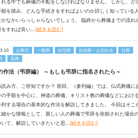
くれる中でも葬儀の手配をしなければなりません。 しかし、ど
手順を踏み、どんな手続きをすればよいのか詳しく知っている
なかなかいらっしゃらないでしょう。 臨終から葬儀までの流れ
何をすれば良い…
[続きを読む]
3.10
お葬式
一般葬
自宅葬
自由葬・お別れ会
社葬
葬
直葬
の作法（弔辞編） ～もしも弔辞に指名されたら～
の読み方、ご存知ですか？ 前回、（参列編）では、仏式葬儀に
香の手順を中心に、神道の葬儀、キリスト教の葬儀などにおけ
参列する場合の基本的な作法を解説してきました。 今回はそこ
に細かな情報として、親しい人の葬儀で弔辞を依頼された場合
ついて、解説していきたいと思…
[続きを読む]