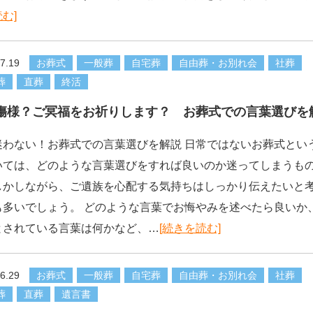
む]
7.19
お葬式
一般葬
自宅葬
自由葬・お別れ会
社葬
葬
直葬
終活
傷様？ご冥福をお祈りします？ お葬式での言葉選びを
迷わない！お葬式での言葉選びを解説 日常ではないお葬式とい
いては、どのような言葉選びをすれば良いのか迷ってしまうも
しかしながら、ご遺族を心配する気持ちはしっかり伝えたいと
も多いでしょう。 どのような言葉でお悔やみを述べたら良いか
とされている言葉は何かなど、…
[続きを読む]
6.29
お葬式
一般葬
自宅葬
自由葬・お別れ会
社葬
葬
直葬
遺言書