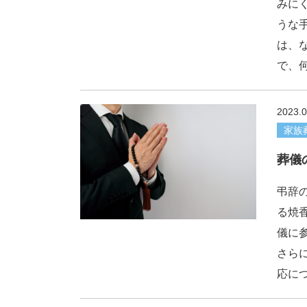
みに
うな
は、
で、
2023.0
家族
葬儀
弔辞
る焼
儀に
さら
応に