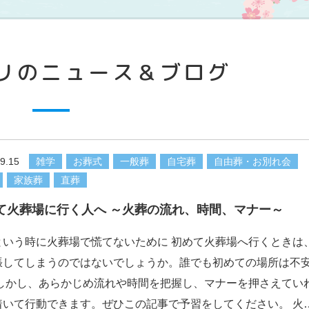
リのニュース＆ブログ
9.15
雑学
お葬式
一般葬
自宅葬
自由葬・お別れ会
家族葬
直葬
て火葬場に行く人へ ～火葬の流れ、時間、マナー～
という時に火葬場で慌てないために 初めて火葬場へ行くときは
張してしまうのではないでしょうか。誰でも初めての場所は不
 しかし、あらかじめ流れや時間を把握し、マナーを押さえてい
着いて行動できます。ぜひこの記事で予習をしてください。 火