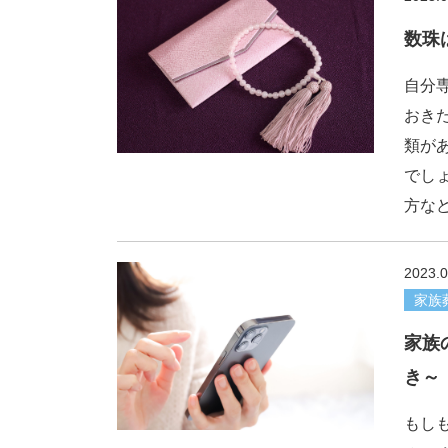
数珠
自分
おき
類が
でし
方な
2023.0
家族
家族
き～
もし