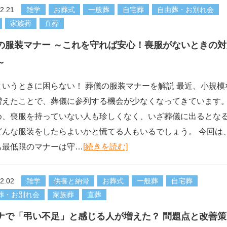
2.21
雑学
お葬式
一般葬
自宅葬
自由葬・お別れ会
家族葬
直葬
の服装マナー ～これを守れば安心！喪服がないときの対
～
というときに困らない！ 葬儀の服装マナーを解説 最近、小規模
増えたことで、葬儀に参列する機会が少なくなってきています
め、喪服を持っていない人も珍しくなく、いざ葬儀に出るとな
どんな服装をしたらよいかと慌てる人もいるでしょう。 今回は
も最低限のマナーは守…
[続きを読む]
2.02
雑学
供養と納骨
お葬式
一般葬
自宅葬
葬・お別れ会
家族葬
直葬
ナで「弔い不足」と感じる人が増えた？ 問題点と改善策