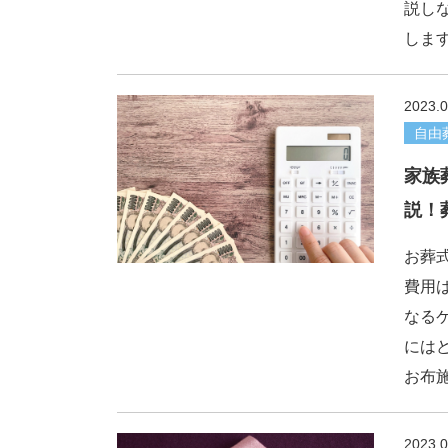
説し
します
2023.0
自由
家族
説！
お葬
費用
なる
には
お布
2023.0