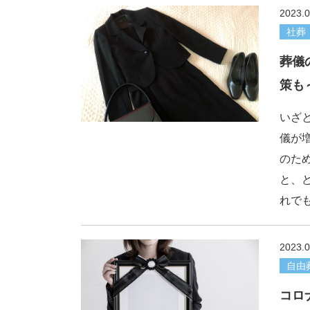
2023.0
社葬
葬儀
策も
いざ
儀が
のた
と、
れで
2023.0
自由
コロ