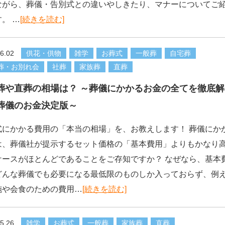
ながら、葬儀・告別式との違いやしきたり、マナーについてご
。 …
[続きを読む]
6.02
供花・供物
雑学
お葬式
一般葬
自宅葬
葬・お別れ会
社葬
家族葬
直葬
葬や直葬の相場は？ ～葬儀にかかるお金の全てを徹底解
葬儀のお金決定版～
式にかかる費用の「本当の相場」を、お教えします！ 葬儀にか
は、葬儀社が提示するセット価格の「基本費用」よりもかなり
ケースがほとんどであることをご存知ですか？ なぜなら、基本
どんな葬儀でも必要になる最低限のものしか入っておらず、例
施や会食のための費用…
[続きを読む]
5.26
雑学
お葬式
一般葬
家族葬
直葬