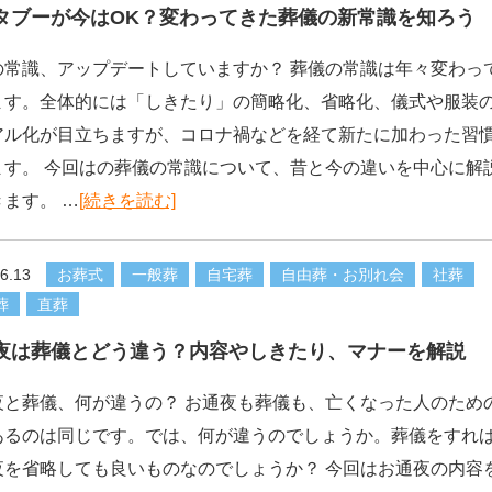
タブーが今はOK？変わってきた葬儀の新常識を知ろう
の常識、アップデートしていますか？ 葬儀の常識は年々変わっ
ます。全体的には「しきたり」の簡略化、省略化、儀式や服装
アル化が目立ちますが、コロナ禍などを経て新たに加わった習
ます。 今回はの葬儀の常識について、昔と今の違いを中心に解
ます。 …
[続きを読む]
6.13
お葬式
一般葬
自宅葬
自由葬・お別れ会
社葬
葬
直葬
夜は葬儀とどう違う？内容やしきたり、マナーを解説
夜と葬儀、何が違うの？ お通夜も葬儀も、亡くなった人のため
あるのは同じです。では、何が違うのでしょうか。葬儀をすれ
夜を省略しても良いものなのでしょうか？ 今回はお通夜の内容