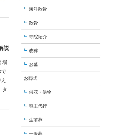
海洋散骨
散骨
寺院紹介
解説
改葬
う場
お墓
ので
お葬式
考え
、タ
供花・供物
喪主代行
生前葬
一般葬