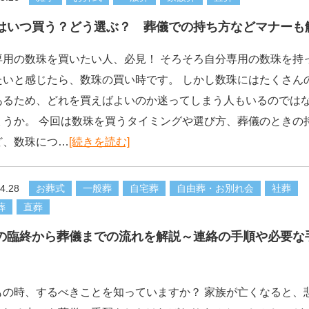
はいつ買う？どう選ぶ？ 葬儀での持ち方などマナーも
専用の数珠を買いたい人、必見！ そろそろ自分専用の数珠を持
たいと感じたら、数珠の買い時です。 しかし数珠にはたくさん
あるため、どれを買えばよいのか迷ってしまう人もいるのでは
ょうか。 今回は数珠を買うタイミングや選び方、葬儀のときの
ど、数珠につ…
[続きを読む]
4.28
お葬式
一般葬
自宅葬
自由葬・お別れ会
社葬
葬
直葬
の臨終から葬儀までの流れを解説～連絡の手順や必要な
もの時、するべきことを知っていますか？ 家族が亡くなると、