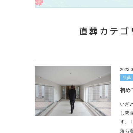
直葬カテゴ
2023.0
社葬
初め
いざ
し緊
す。
落ち