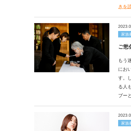
きを読
2023.0
家族
ご愁
もう
にお
す。
る人
ブー
2023.0
家族