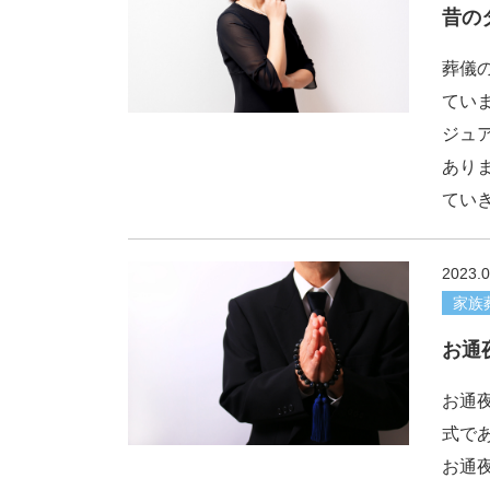
昔の
葬儀
てい
ジュ
あり
ていき
2023.0
家族
お通
お通
式で
お通