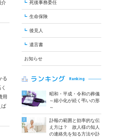
死後事務委任
紹介
生命保険
後見人
遺言書
お知らせ
ランキング
かる
Ranking
高く
昭和・平成・令和の葬儀
費用
～縮小化が続く弔いの形
えば
～
訃報の範囲と効率的な伝
え方は？ 故人様の知人
の連絡先を知る方法や訃