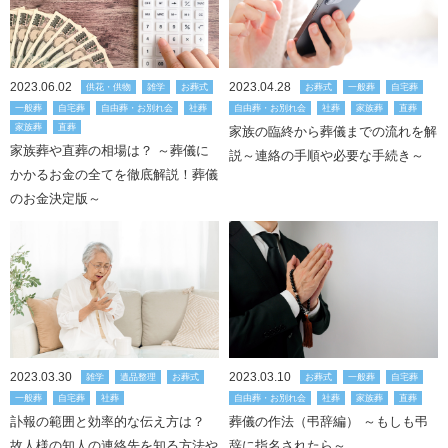
2023.06.02
2023.04.28
供花・供物
雑学
お葬式
お葬式
一般葬
自宅葬
一般葬
自宅葬
自由葬・お別れ会
社葬
自由葬・お別れ会
社葬
家族葬
直葬
家族葬
直葬
家族の臨終から葬儀までの流れを解
家族葬や直葬の相場は？ ～葬儀に
説～連絡の手順や必要な手続き～
かかるお金の全てを徹底解説！葬儀
のお金決定版～
2023.03.30
2023.03.10
雑学
遺品整理
お葬式
お葬式
一般葬
自宅葬
一般葬
自宅葬
社葬
自由葬・お別れ会
社葬
家族葬
直葬
訃報の範囲と効率的な伝え方は？
葬儀の作法（弔辞編） ～もしも弔
故人様の知人の連絡先を知る方法や
辞に指名されたら～