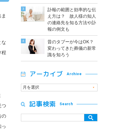
訃報の範囲と効率的な伝
集ま
え方は？ 故人様の知人
の連絡先を知る方法や訃
報の例文も
昔のタブーが今はOK？
とな
変わってきた葬儀の新常
け程
識を知ろう
アーカイブ
Archive
ま
記事検索
Search
見つ
告の
知っ