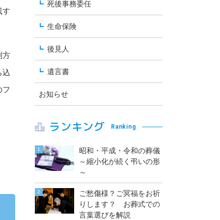
死後事務委任
残す
生命保険
後見人
別方
遺言書
ち込
のフ
お知らせ
ランキング
Ranking
昭和・平成・令和の葬儀
～縮小化が続く弔いの形
～
ご愁傷様？ご冥福をお祈
りします？ お葬式での
言葉選びを解説