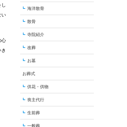
をし
海洋散骨
ない
散骨
寺院紹介
の心
改葬
いき
お墓
お葬式
供花・供物
喪主代行
生前葬
一般葬