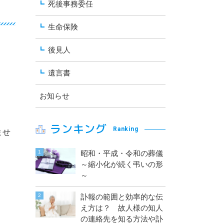
死後事務委任
生命保険
後見人
遺言書
お知らせ
ランキング
Ranking
ませ
昭和・平成・令和の葬儀
～縮小化が続く弔いの形
～
訃報の範囲と効率的な伝
え方は？ 故人様の知人
の連絡先を知る方法や訃