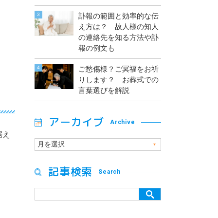
訃報の範囲と効率的な伝
え方は？ 故人様の知人
の連絡先を知る方法や訃
報の例文も
ご愁傷様？ご冥福をお祈
りします？ お葬式での
言葉選びを解説
アーカイブ
Archive
据え
記事検索
Search