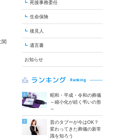
死後事務委任
生命保険
後見人
に関
遺言書
お知らせ
ランキング
Ranking
昭和・平成・令和の葬儀
～縮小化が続く弔いの形
～
昔のタブーが今はOK？
変わってきた葬儀の新常
識を知ろう