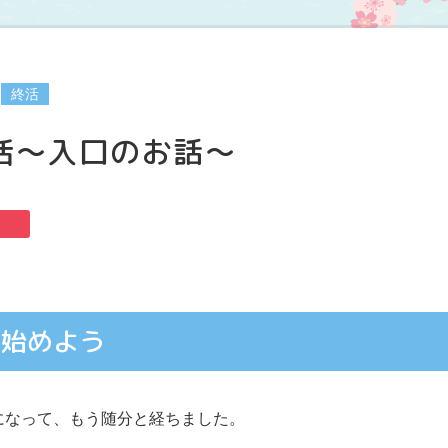
終活
活～入口のお話～
を始めよう
になって、もう随分と経ちました。