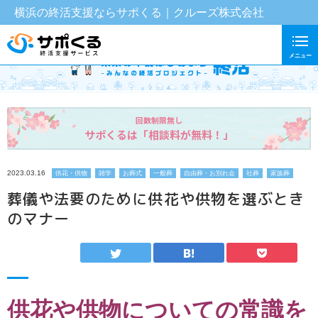
横浜の終活支援ならサポくる｜クルーズ株式会社
メニュー
回数制限無し
サポくるは「相談料が無料！」
2023.03.16
供花・供物
雑学
お葬式
一般葬
自由葬・お別れ会
社葬
家族葬
葬儀や法要のために供花や供物を選ぶとき
のマナー
供花や供物についての常識を