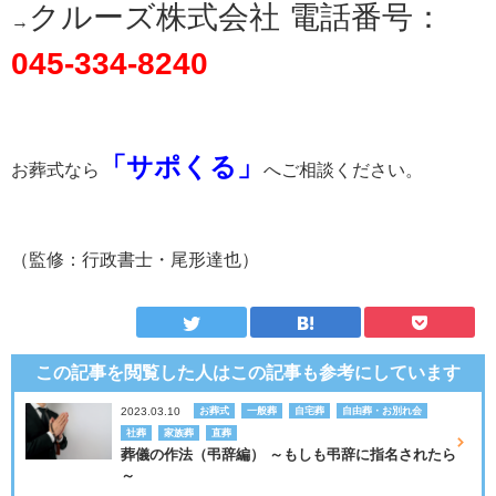
クルーズ株式会社 電話番号：
→
045-334-8240
「サポくる」
お葬式なら
へご相談ください。
（監修：行政書士・尾形達也）
この記事を閲覧した人はこの記事も
参考にしています
2023.03.10
お葬式
一般葬
自宅葬
自由葬・お別れ会
社葬
家族葬
直葬
葬儀の作法（弔辞編） ～もしも弔辞に指名されたら
～