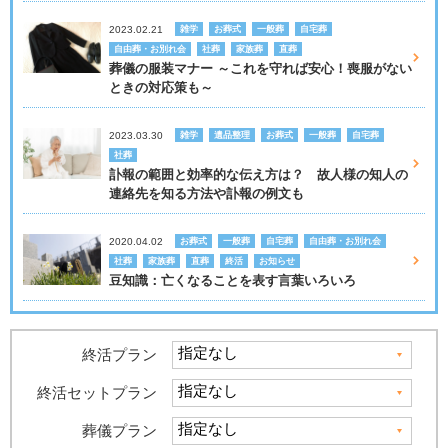
2023.02.21
雑学
お葬式
一般葬
自宅葬
自由葬・お別れ会
社葬
家族葬
直葬
葬儀の服装マナー ～これを守れば安心！喪服がない
ときの対応策も～
2023.03.30
雑学
遺品整理
お葬式
一般葬
自宅葬
社葬
訃報の範囲と効率的な伝え方は？ 故人様の知人の
連絡先を知る方法や訃報の例文も
2020.04.02
お葬式
一般葬
自宅葬
自由葬・お別れ会
社葬
家族葬
直葬
終活
お知らせ
豆知識：亡くなることを表す言葉いろいろ
終活プラン
終活セットプラン
葬儀プラン