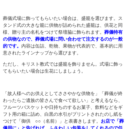
葬儀式場に飾ってもらいたい場合は、盛籠を選びます。ス
タンド式の大きな籠に供物が詰められた盛籠は、供花と同
様、贈り主の名札をつけて祭壇脇に飾られます。
葬儀特有
の供物なので、葬儀式場に問い合わせて注文するのが一般
的です。
内容は缶詰、乾物、果物が代表的で、基本的に用
意されたラインナップから選びます。
ただし、キリスト教式では盛籠を飾りません。式場に飾っ
てもらいたい場合は生花にしましょう。
「故人様へのお供えとしてささやかな供物を」「葬儀が終
わったらご遺族の皆さんで食べて欲しい」と考えるなら、
フルーツバスケットや日持ちのするお菓子、飲料などをギ
フト用の箱に詰め、白黒の水引がプリントされたのし紙を
つけて「御供 ○○（名前）」と表書きします。
お店で「葬
儀用に」と告げれば、ふさわしい包装をしてくれるので任